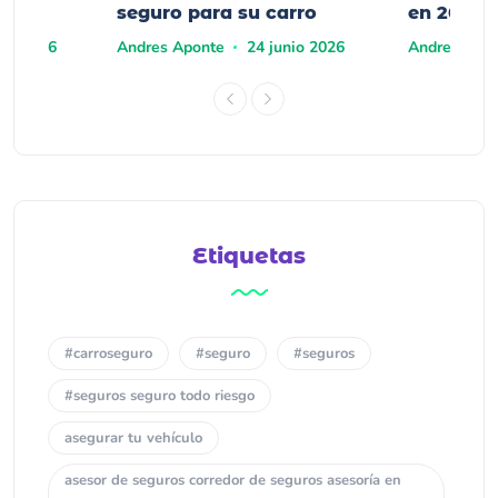
seguro para su carro
en 2026?
yo 2026
Andres Aponte
24 junio 2026
Andres Apo
Etiquetas
#carroseguro
#seguro
#seguros
#seguros seguro todo riesgo
asegurar tu vehículo
asesor de seguros corredor de seguros asesoría en