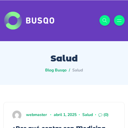
Salud
Blog Busqo
Salud
webmaster
abril 1, 2025
Salud
(0)