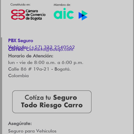
PBX Seguro
Vehículo:
(+57) 323 2540562
Correo:
Contacto@busqo.com
Horario de Atención:
lun - vie de 8:00 a.m. a 6:00 p.m.
Calle 86 # 19a-21 - Bogotá.
Colombia
Asegúrate:
Seguro para Vehículos