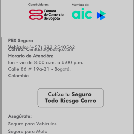
PBX Seguro
Vehículo:
(+57) 323 2540562
Correo:
Contacto@busqo.com
Horario de Atención:
lun - vie de 8:00 a.m. a 6:00 p.m.
Calle 86 # 19a-21 - Bogotá.
Colombia
Asegúrate:
Seguro para Vehículos
Seguro para Moto