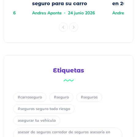
seguro para su carro
en 2026?
yo 2026
Andres Aponte
24 junio 2026
Andres Apo
Etiquetas
#carroseguro
#seguro
#seguros
#seguros seguro todo riesgo
asegurar tu vehículo
asesor de seguros corredor de seguros asesoría en