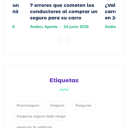
mprar un
7 errores que cometen los
¿Vale la
n Bogotá
conductores al comprar un
carro elé
seguro para su carro
en 2026?
yo 2026
Andres Aponte
24 junio 2026
Andres Apo
Etiquetas
#carroseguro
#seguro
#seguros
#seguros seguro todo riesgo
asegurar tu vehículo