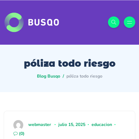
póliza todo riesgo
Blog Busqo
póliza todo riesgo
webmaster
julio 15, 2025
educacion
(0)