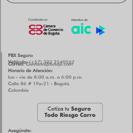
PBX Seguro
Vehículo:
(+57) 323 2540562
Correo:
Contacto@busqo.com
Horario de Atención:
lun - vie de 8:00 a.m. a 6:00 p.m.
Calle 86 # 19a-21 - Bogotá.
Colombia
Asegúrate: