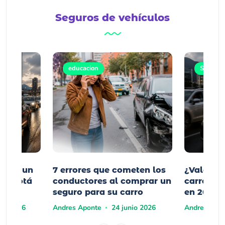
Seguros de vehículos
arro
educacion
Seguro t
mprar un
7 errores que cometen los
¿Vale la
n Bogotá
conductores al comprar un
carro elé
seguro para su carro
en 2026?
yo 2026
Andres Aponte
24 junio 2026
Andres Apo