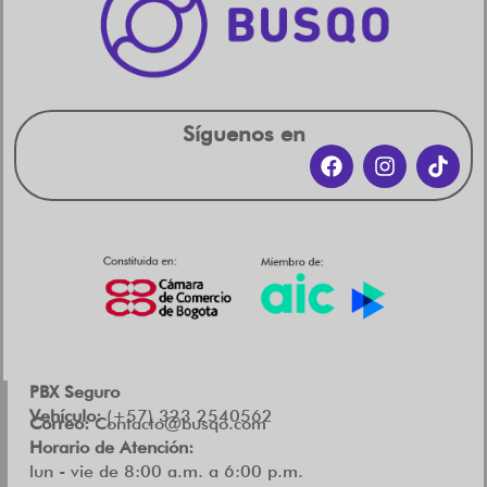
Síguenos en
PBX Seguro
Vehículo:
(+57) 323 2540562
Correo:
Contacto@busqo.com
Horario de Atención:
lun - vie de 8:00 a.m. a 6:00 p.m.