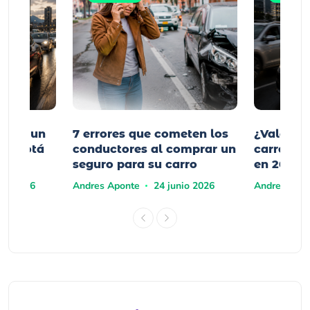
mprar un
7 errores que cometen los
¿Vale la
n Bogotá
conductores al comprar un
carro elé
seguro para su carro
en 2026?
yo 2026
Andres Aponte
24 junio 2026
Andres Apo