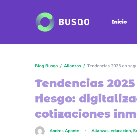
Inicio
Blog Busqo
Alianzas
Tendencias 2025 en segur
Tendencias 2025
riesgo: digitaliz
cotizaciones inm
Andres Aponte
Alianzas
,
educacion
,
S