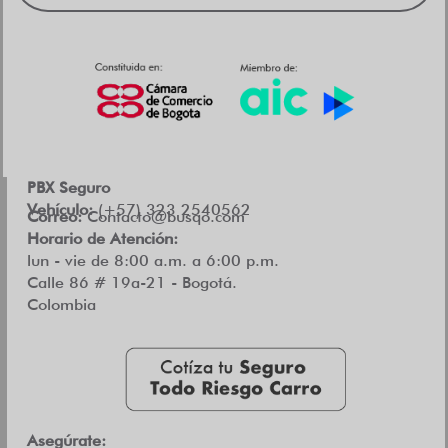
PBX Seguro
Vehículo:
(+57) 323 2540562
Correo:
Contacto@busqo.com
Horario de Atención:
lun - vie de 8:00 a.m. a 6:00 p.m.
Calle 86 # 19a-21 - Bogotá.
Colombia
Asegúrate: