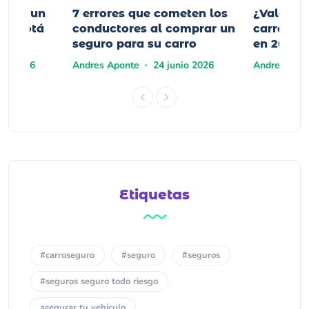
mprar un
7 errores que cometen los
¿Vale la
n Bogotá
conductores al comprar un
carro elé
seguro para su carro
en 2026?
yo 2026
Andres Aponte
24 junio 2026
Andres Apo
Etiquetas
#carroseguro
#seguro
#seguros
#seguros seguro todo riesgo
asegurar tu vehículo